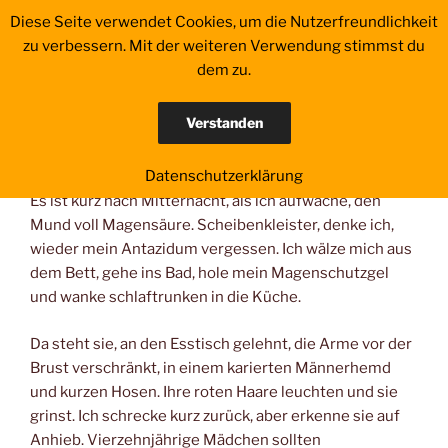
Zum
Diese Seite verwendet Cookies, um die Nutzerfreundlichkeit
EINE VON DENEN
Inhalt
zu verbessern. Mit der weiteren Verwendung stimmst du
springen
dem zu.
Menü
Verstanden
NÄCHTLICHE BEGEGNUNG
Datenschutzerklärung
Es ist kurz nach Mitternacht, als ich aufwache, den
Mund voll Magensäure. Scheibenkleister, denke ich,
wieder mein Antazidum vergessen. Ich wälze mich aus
dem Bett, gehe ins Bad, hole mein Magenschutzgel
und wanke schlaftrunken in die Küche.
Da steht sie, an den Esstisch gelehnt, die Arme vor der
Brust verschränkt, in einem karierten Männerhemd
und kurzen Hosen. Ihre roten Haare leuchten und sie
grinst. Ich schrecke kurz zurück, aber erkenne sie auf
Anhieb. Vierzehnjährige Mädchen sollten