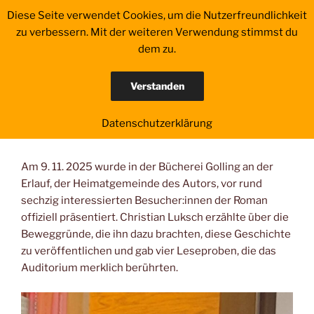
Zum
Diese Seite verwendet Cookies, um die Nutzerfreundlichkeit
EINE VON DENEN
Inhalt
zu verbessern. Mit der weiteren Verwendung stimmst du
springen
dem zu.
Menü
Verstanden
VERÖFFENTLICHT
NOVEMBER 10, 2025
VON
LUKSCH
Datenschutzerklärung
AM
Die Präsentation am 9. 11.
Am 9. 11. 2025 wurde in der Bücherei Golling an der
Erlauf, der Heimatgemeinde des Autors, vor rund
sechzig interessierten Besucher:innen der Roman
offiziell präsentiert. Christian Luksch erzählte über die
Beweggründe, die ihn dazu brachten, diese Geschichte
zu veröffentlichen und gab vier Leseproben, die das
Auditorium merklich berührten.